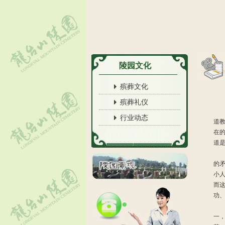
陵园文化
殡葬文化
殡葬礼仪
行业动态
道
在
道
春
的
小
而
功
由
一，