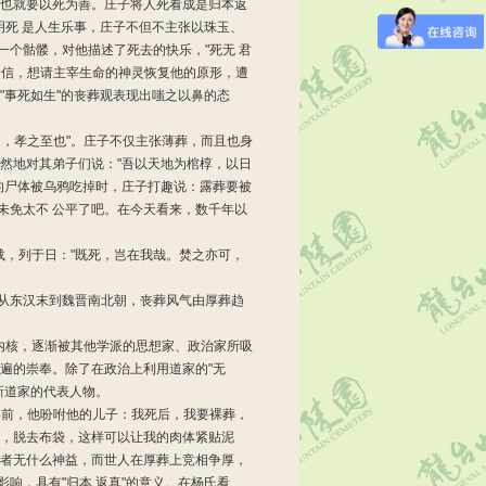
为善也就要以死为善。庄子将人死看成是归本返
明死 是人生乐事，庄子不但不主张以珠玉、
个骷髅，对他描述了死去的快乐，"死无 君
相信，想请主宰生命的神灵恢复他的原形，遭
"事死如生"的丧葬观表现出嗤之以鼻的态
，孝之至也"。庄子不仅主张薄葬，而且也身
然地对其弟子们说："吾以天地为棺椁，以日
的尸体被乌鸦吃掉时，庄子打趣说：露葬要被
未免太不 公平了吧。在今天看来，数千年以
，列于日："既死，岂在我哉。焚之亦可，
从东汉末到魏晋南北朝，丧葬风气由厚葬趋
内核，逐渐被其他学派的思想家、政治家所吸
遍的崇奉。除了在政治上利用道家的"无
新道家的代表人物。
前，他吩咐他的儿子：我死后，我要裸葬，
后，脱去布袋，这样可以让我的肉体紧贴泥
死者无什么神益，而世人在厚葬上竞相争厚，
响，具有"归本 返真"的意义。在杨氏看