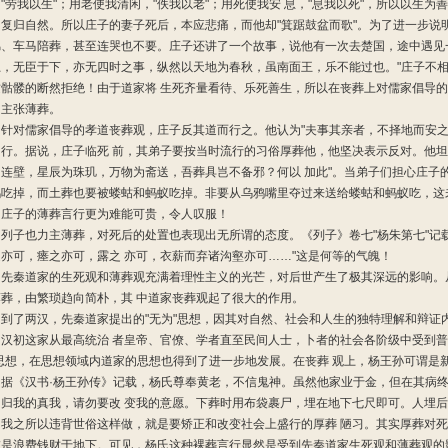
"劳我以生"；用老使我清闲，"佚我以老"；用死使我安 息，"息我以死"，所以以生
，复归自然。所以庄子的妻子死后，本应悲痛，而他却"箕踞鼓盆而歌"。为了进一步说
锦、车马陪葬，甚至连哭也不要。庄子还讲了一个故事，说他有一次去楚国，途中遇见一
上，无臣于下，亦无四时之事，纵然以天地为春秋，虽南面王，乐不能过也。"庄子不
这骷髅的断然拒绝！由于道家将 生死齐量看待、乐死善生，所以在丧葬上对儒家倡导的
，主张薄葬。
对儒家倡导的孝道丧葬观，庄子反其道而行之。他认为"夫事其亲者，不择地而安之
力行。据说，庄子临死 前，其弟子要按当时流行的习俗厚葬他，他坚决表示反对。他坦
为连壁，星辰为珠玑，万物为斋送，吾葬具岂不备邪？何以 加此"。当弟子们担心庄子
鸦吃掉，而土葬也要被蝼蛄和蚂蚁吃掉。非要从乌鸦嘴里夺过来送给蝼蛄和蚂蚁吃，这
，庄子的薄葬言行更为难能可贵，令人叹服！
子也力主薄葬，对死后的处置也表现出无所谓的态度。《列子》卷七"杨朱第七"记载
之亦可，瘗之亦可，露之 亦可，衣薪而弃诸沟壑亦可……"这是何等的气魄！
秦道家的生死观和薄葬观充满着理性主义的光芒，对后世产生了极其深远的影响。
薄葬，由繁琐趋向简朴，其 中道家丧葬观起了很大的作用。
了两汉，先秦道家提出的"无为"思想，因其对自然、社会和人生的独特理解和辩证
。汉初这家从最高统治 者皇帝、官僚、学者直至民间人士，卜者的社会各阶级中受到普
"思想，在思想领域内道家的思想也得到了进一步地发展。在丧葬 观上，杨王孙可谓是
《汉书·杨王孙传》记载，杨氏尊奉黄老，不信鬼神。虽然他家业于金，但在其病终
回归我的真我，请勿要改 变我的意愿。下葬时用布袋裹尸，埋在地下七尺即可。人埋
。我之所以违背世俗这样做，就是要矫正和改变社会上盛行的厚葬 陋习。其实厚葬对
在是浪费钱财于地下。可见，杨氏这种裸葬言行显然是受到先秦道家生死观和薄葬观的影