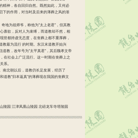
的精神，各自回归自然。既然如此，又何必
启下的作用，对当时及后来的薄葬之风的渐
奇地为祖师爷，称他为"太上老君"，但其教
清心寡欲，反对人为束缚，而道教却不然，相
对现世都持虚无态度，在丧葬上都不重厚葬，
道教最为流行 的时期。东汉末道教开始兴
道教，改年号为"太平真君"，其后魏孝文帝
样，在社会上广泛流行。这一时期在丧葬上之
的关系。
。南北朝以后，道教仍长足发展，经历了
和道教"归本返真"的薄葬现在我国的丧葬文
山陵园
江津凤凰山陵园
北碚龙车寺塔陵园