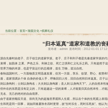
当前位置：
首页
>
陵园文化
>殡葬礼仪
“归本返真”道家和道教的丧
发布者：admin 发布时间：2012-01-01 17:12:
教源自先秦时由老子、庄子创立的道家学派。老子、庄子和列子都是先秦道家学派的代
的束缚，如肌体 之累、声色之乐、利禄之欲、死亡之惧和仁义礼乐之羁。只有超然于
是世界万物的本源，也是宇宙运行的总规律，道生 万物，道法自然。
秋战国时代，一方面物质文明迅速发展，但另一方面，享乐、欲望、野心、权势和
矛盾，道家强调从个体 自身的价值人手，呼唤回归人性，回归自然和归本返真。庄子认
人则以身殉利；士则以身殉名；大夫则以身殉家；圣人则 以身殉天下"。人的自然本性
这些外在的东西是没有定义的，只有超越这一切的束缚，人才能复归其自然本性，才能
、无名、无己的绝对的自由境界。
于道家持顺应天道、崇尚无为的超逸世界观和人生观，所以在个体的生死观上表现
生和死是同一回事， 就如同春夏秋冬四时更替，故"生时乐生，死时乐死矣"。他认为