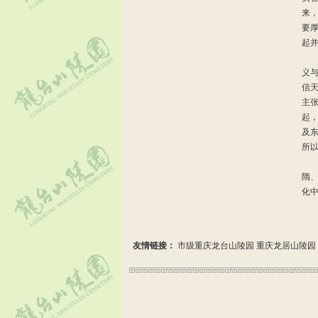
来
要
起
至
义
信
主
起
及
所
道
隋
化
友情链接：
市级重庆龙台山陵园
重庆龙居山陵园