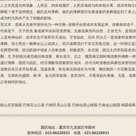
，人之生死是自然现象，人死后，肉体就腐烂，人的灵魂就与肉体相分离，就没有独立
厚葬呢？基于这种观念，杨氏反对厚葬。杨氏的薄葬观对先秦道家的丧葬观起到了承上
并成为时代风尚产生了积极的影响。
汉末，道家从先秦学派转化为一种宗教--道教开始形成并发展起来。道教推崇老子，
与代表老子、庄子的先 秦道家学说却背道而驰。先秦道家崇尚自然，主张无为，提倡
天上是有神仙的，追求长生不老和升天成仙。尽管如此，但共 同点之一是道家和道教
张薄葬。道士死后一般葬在山上或崖上，四川崖葬流行于东汉至南北朝，这一时期正是
，在两晋时期，统治阶级中很多人信奉道教，积极倡导。在北朝，因沈太武帝拓跋焘崇信
东翻、北 齐的统治者也都信奉道教，敬礼道主。总之，魏晋南北朝时期道教和佛教一
以盛行薄葬，固然与战乱、经济凋敝等因素密切 相关，但与当时道教的风靡也有密切
教自东汉末开始形成，迅速发展，终在南北朝成长为与儒、佛抗衡的一大宗教流派
、唐、北来的兴盛期，南 宋、金元的革新期，直至清代，才逐渐趋向衰微。无疑，道家
中占有独特的地位。
南山灵安陵园
巴南宝山公墓
巴南艮灵山公墓
巴南仙居山陵园
巴南金山陵园
铜梁福果
园区地址：重庆市九龙坡区华新村
咨询电话：
023-86228933
传真：
023-86228933