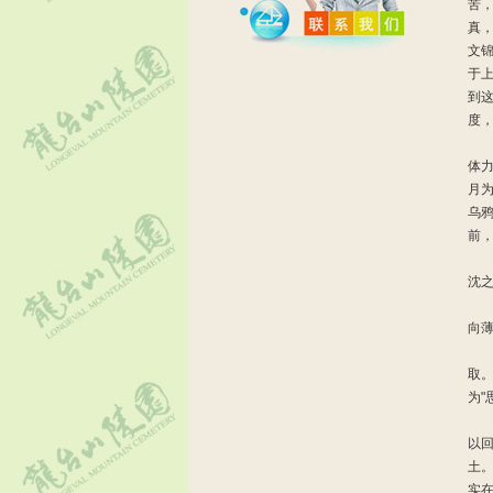
苦，
真
文
于
到
度
针
体
月
乌
前
列
沈
先
向
到
取
为
据
以
土
实