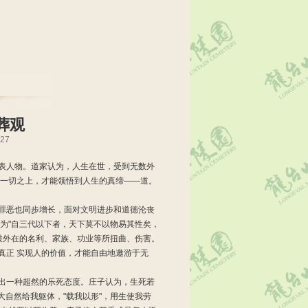
葬观
27
表人物。道家认为，人生在世，受到无数外
这一切之上，才能领悟到人生的真缔――道。
罪恶也同步增长，面对文明进步和道德沦丧
为"自三代以下者，天下莫不以物易其性矣，
被外在的名利、家族、功业等所扭曲、伤害。
真正 实现人的价值，才能自由地邀游于无
出一种超然的乐死态度。庄子认为，生死若
大自然给我躯体，"载我以形"，用生使我劳